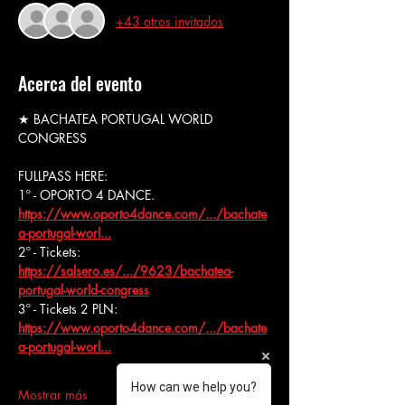
+43 otros invitados
Acerca del evento
★ BACHATEA PORTUGAL WORLD 
CONGRESS
FULLPASS HERE:
1º - OPORTO 4 DANCE.
https://www.oporto4dance.com/.../bachate
a-portugal-worl
...
2º - Tickets: 
https://salsero.es/.../9623/bachatea-
portugal-world-congress
3º - Tickets 2 PLN: 
https://www.oporto4dance.com/.../bachate
a-portugal-worl
...
How can we help you?
Mostrar más