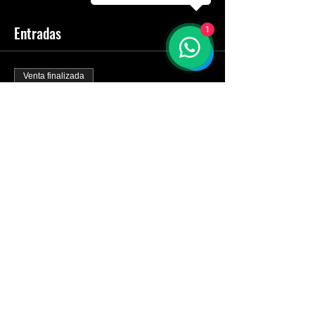
Entradas
1
Venta finalizada
Tipo de entrada
FULLPASS COMBO, PKF +
BPWC
Leer más
Precio
100,00 €
+2,50 € de comisión de servicio de entradas