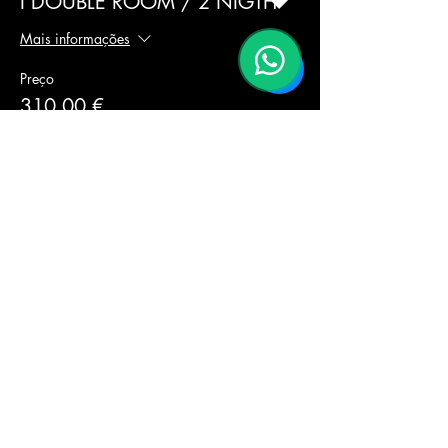
I DOUBLE ROOM / 2 NIGTH
Mais informações
Preço
310,00 €
Esgotado
Tipo de ingresso
I DOUBLE ROOM / 2 NIGTH
Mais informações
Preço
310,00 €
Esgotado